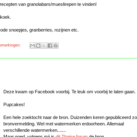
e recepten van granolabars/mueslirepen te vinden!
 koek.
ode snoepjes, granberries, rozijnen etc.
pmerkingen:
Deze kwam op Facebook voorbij. Te leuk om voorbij te laten gaan.
Pupcakes!
Een hele zoektocht naar de bron. Duizenden keren gepubliceerd z
bronvermelding. Wel met watermerken erdoorheen. Allemaal
verschillende watermerken.......
Maar goed, volgens mij is
dit Thaise forum
de bron.