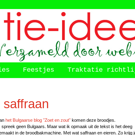
les
Feestjes
Traktatie richtli
 saffraan
an
het Bulgaarse blog "Zoet en zout"
komen deze broodjes.
k spreek geen Bulgaars. Maar wat ik opmaak uit de tekst is het deeg
emaakt in de broodbakmachine. Met wat saffraan en eieren. Zo krijg j