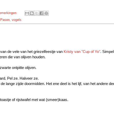
pmerkingen:
,
Pasen
,
vogels
 1 van de vele van het griezelfeestje van
Kristy van "Cup of Yo"
. Simpel
eren die van olijven houden.
zwarte ontpitte olijven.
ard. Pel ze. Halveer ze.
r de lange zijde doormidden. Het ene deel is het lijf, van het andere dee
toastje of rijstwafel met wat (smeer)kaas.