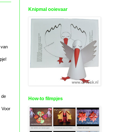
Knipmal ooievaar
 van
pje!
r de
How-to filmpjes
. Voor