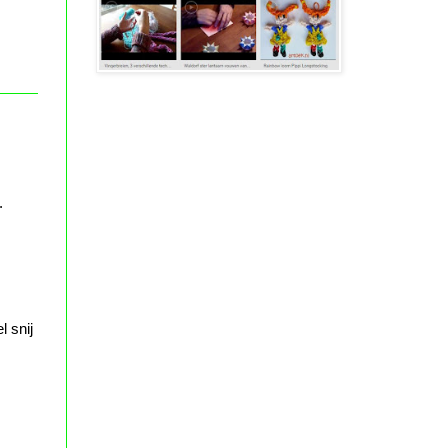
.
l snij