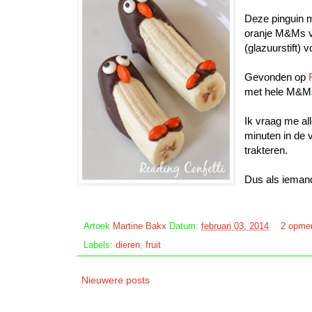
Deze pinguin 
oranje M&Ms vo
(glazuurstift) 
Gevonden op
met hele M&Ms,
Ik vraag me al
minuten in de v
trakteren.
Dus als iemand
Artoek
Martine Bakx
Datum:
februari 03, 2014
2 opme
Labels:
dieren
,
fruit
Nieuwere posts