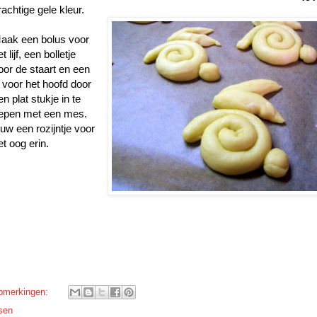
rachtige gele kleur.
aak een bolus voor
et lijf, een bolletje
oor de staart en een
 voor het hoofd door
en plat stukje in te
epen met een mes.
uw een rozijntje voor
et oog erin.
pmerkingen:
sen