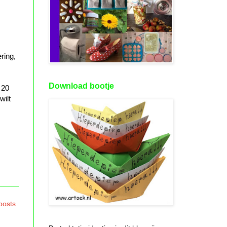
ring,
Download bootje
 20
wilt
posts