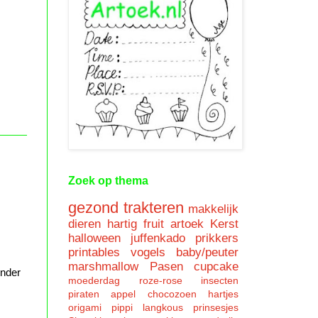
Zoek op thema
gezond trakteren
makkelijk
dieren
hartig
fruit
artoek
Kerst
halloween
juffenkado
prikkers
printables
vogels
baby/peuter
marshmallow
Pasen
cupcake
onder
moederdag
roze-rose
insecten
piraten
appel
chocozoen
hartjes
origami
pippi langkous
prinsesjes