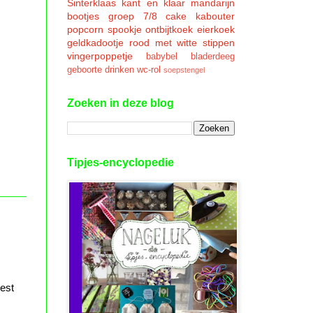
Sinterklaas
kant en klaar
mandarijn
bootjes
groep 7/8
cake
kabouter
popcorn
spookje
ontbijtkoek
eierkoek
geldkadootje
rood met witte stippen
vingerpoppetje
babybel
bladerdeeg
geboorte
drinken
wc-rol
soepstengel
Zoeken in deze blog
Tipjes-encyclopedie
best