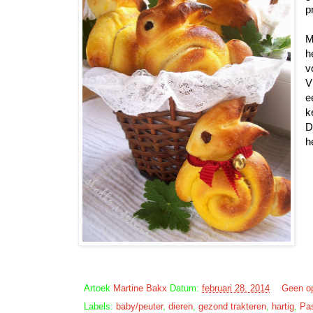
p
M
h
v
V
e
k
D
h
Artoek
Martine Bakx
Datum:
februari 28, 2014
Geen o
Labels:
baby/peuter
,
dieren
,
gezond trakteren
,
hartig
,
Pa