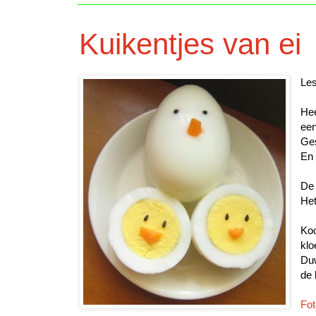
Kuikentjes van ei
Les
Hee
een
Ges
En 
De 
Het
Koo
klo
Duw
de 
Fot