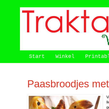
Start
Winkel
Printab
Paasbroodjes met
V
I
g