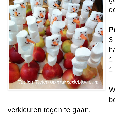
d
P
3
h
1
1
W
b
verkleuren tegen te gaan.