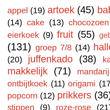
artoek
(45)
ba
appel
(19)
(14)
cake
(13)
chocozoen
fruit
(55)
eierkoek
(9)
ge
(131)
hal
groep 7/8
(14)
juffenkado
(38)
(20)
k
makkelijk
(71)
mandarij
ontbijtkoek
(11)
origami
(1
prikkers
(36
popcorn
(12)
stippen
(9)
roze-rose
(21