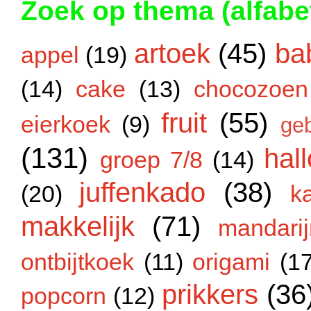
Zoek op thema (alfabe
artoek
(45)
ba
appel
(19)
(14)
cake
(13)
chocozoen
fruit
(55)
eierkoek
(9)
ge
(131)
hal
groep 7/8
(14)
juffenkado
(38)
(20)
k
makkelijk
(71)
mandarij
ontbijtkoek
(11)
origami
(1
prikkers
(36
popcorn
(12)