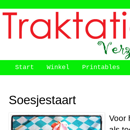
Start
Winkel
Printables
Soesjestaart
Voor 
als to