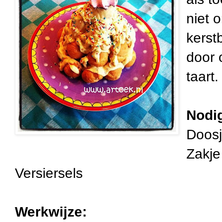
niet 
kerst
door 
taart.
Nodi
Doosj
Zakje
Versiersels
Werkwijze: