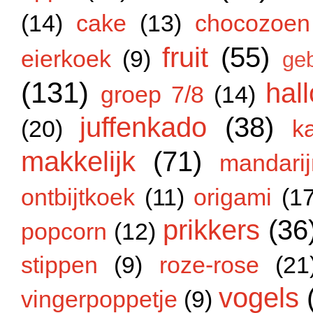
(14)
cake
(13)
chocozoen
fruit
(55)
eierkoek
(9)
ge
(131)
hal
groep 7/8
(14)
juffenkado
(38)
(20)
k
makkelijk
(71)
mandarij
ontbijtkoek
(11)
origami
(1
prikkers
(36
popcorn
(12)
stippen
(9)
roze-rose
(21
vogels
vingerpoppetje
(9)