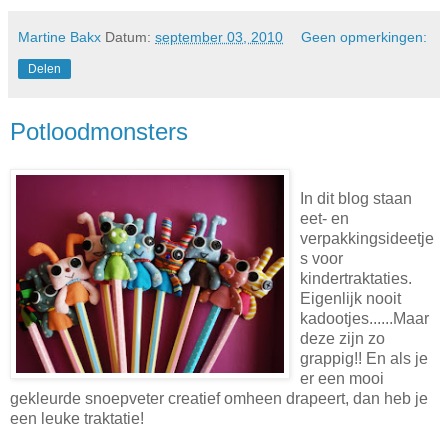
Martine Bakx
Datum:
september 03, 2010
Geen opmerkingen:
Delen
Potloodmonsters
In dit blog staan
eet- en
verpakkingsideetje
s voor
kindertraktaties.
Eigenlijk nooit
kadootjes......Maar
deze zijn zo
grappig!! En als je
er een mooi
gekleurde snoepveter creatief omheen drapeert, dan heb je
een leuke traktatie!