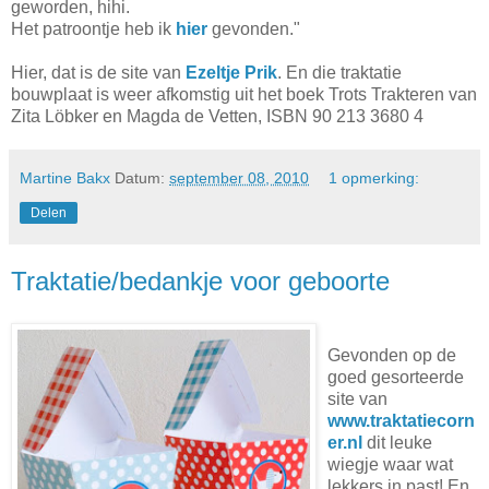
geworden, hihi.
Het patroontje heb ik
hier
gevonden."
Hier, dat is de site van
Ezeltje Prik
. En die traktatie
bouwplaat is weer afkomstig uit het boek Trots Trakteren van
Zita Löbker en Magda de Vetten, ISBN 90 213 3680 4
Martine Bakx
Datum:
september 08, 2010
1 opmerking:
Delen
Traktatie/bedankje voor geboorte
Gevonden op de
goed gesorteerde
site van
www.traktatiecorn
er.nl
dit leuke
wiegje waar wat
lekkers in past! En