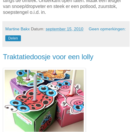
langs de omtrek. Onderkant open laten. Maak een teugel
van snoep/dropveter en steek er een potlood, zuurstok,
soepstengel o.i.d. in.
Martine Bakx
Datum:
september 15, 2010
Geen opmerkingen:
Delen
Traktatiedoosje voor een lolly