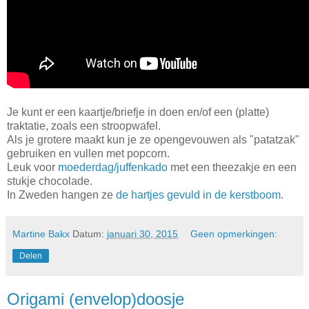
Je kunt er een kaartje/briefje in doen en/of een (platte)
traktatie, zoals een stroopwafel.
Als je grotere maakt kun je ze opengevouwen als "patatzak"
gebruiken en vullen met popcorn.
Leuk voor
moederdag/juffenkado
met een theezakje en een
stukje chocolade.
In Zweden hangen ze
de hartjes gevuld in de kerstboom
.
Martine Bakx
Datum:
januari 30, 2015
Geen opmerkingen:
Delen
Origami (envelop)doosje