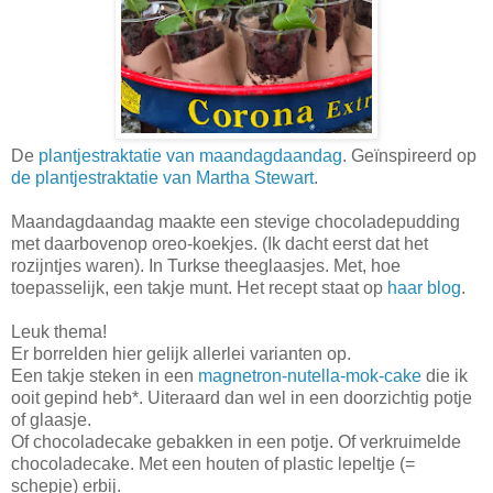
De
plantjestraktatie van maandagdaandag
. Geïnspireerd op
de plantjestraktatie van Martha Stewart
.
Maandagdaandag maakte een stevige chocoladepudding
met daarbovenop oreo-koekjes. (Ik dacht eerst dat het
rozijntjes waren). In Turkse theeglaasjes. Met, hoe
toepasselijk, een takje munt. Het recept staat op
haar blog
.
Leuk thema!
Er borrelden hier gelijk allerlei varianten op.
Een takje steken in een
magnetron-nutella-mok-cake
die ik
ooit gepind heb*. Uiteraard dan wel in een doorzichtig potje
of glaasje.
Of chocoladecake gebakken in een potje. Of verkruimelde
chocoladecake. Met een houten of plastic lepeltje (=
schepje) erbij.