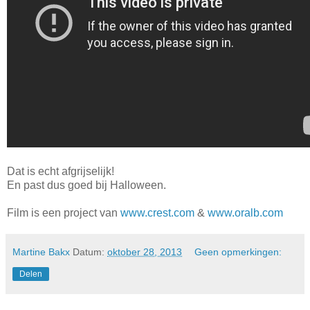
Dat is echt afgrijselijk!
En past dus goed bij Halloween.
Film is een project van
www.crest.com
&
www.oralb.com
Martine Bakx
Datum:
oktober 28, 2013
Geen opmerkingen:
Delen