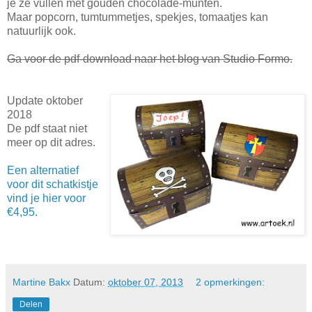
je ze vullen met gouden chocolade-munten.
Maar popcorn, tumtummetjes, spekjes, tomaatjes kan
natuurlijk ook.
Ga voor de pdf-download naar het blog van Studio Formo.
Update oktober
2018
De pdf staat niet
meer op dit adres.
Een alternatief
voor dit schatkistje
vind je hier voor
€4,95.
Martine Bakx
Datum:
oktober 07, 2013
2 opmerkingen:
Delen