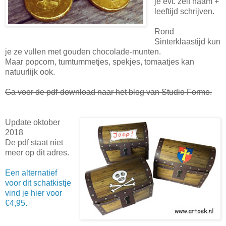
je evt. zelf naam +
leeftijd schrijven.
Rond
Sinterklaastijd kun
je ze vullen met gouden chocolade-munten.
Maar popcorn, tumtummetjes, spekjes, tomaatjes kan
natuurlijk ook.
Ga voor de pdf-download naar het blog van Studio Formo.
Update oktober
2018
De pdf staat niet
meer op dit adres.
Een alternatief
voor dit schatkistje
vind je hier voor
€4,95.