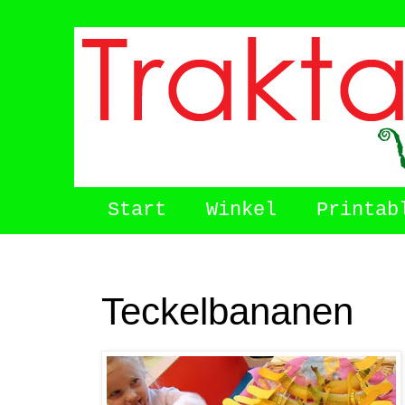
Start
Winkel
Printab
Teckelbananen