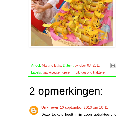
Artoek
Martine Bakx
Datum:
oktober 03, 2011
Labels:
baby/peuter
,
dieren
,
fruit
,
gezond trakteren
2 opmerkingen:
Unknown
10 september 2013 om 10:11
Deze teckels heeft mijn zoon getrakteerd 