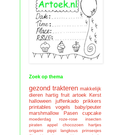
Zoek op thema
gezond trakteren
makkelijk
dieren
hartig
fruit
artoek
Kerst
halloween
juffenkado
prikkers
printables
vogels
baby/peuter
marshmallow
Pasen
cupcake
moederdag
roze-rose
insecten
piraten
appel
chocozoen
hartjes
origami
pippi langkous
prinsesjes