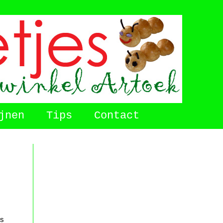
jnen
Tips
Contact
es