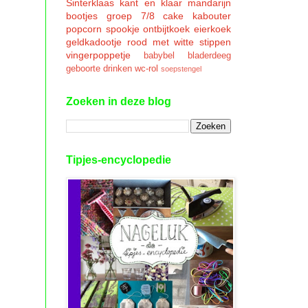
Sinterklaas
kant en klaar
mandarijn
bootjes
groep 7/8
cake
kabouter
popcorn
spookje
ontbijtkoek
eierkoek
geldkadootje
rood met witte stippen
vingerpoppetje
babybel
bladerdeeg
geboorte
drinken
wc-rol
soepstengel
Zoeken in deze blog
Tipjes-encyclopedie