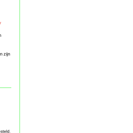
y
n
n zijn
steld.