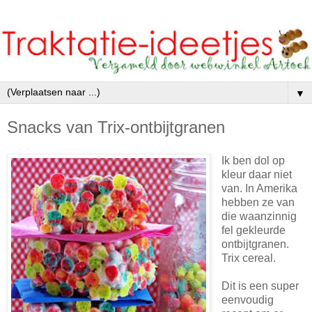
▼
Snacks van Trix-ontbijtgranen
Ik ben dol op
kleur daar niet
van. In Amerika
hebben ze van
die waanzinnig
fel gekleurde
ontbijtgranen.
Trix cereal.
Dit is een super
eenvoudig