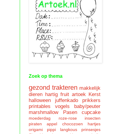
Zoek op thema
gezond trakteren
makkelijk
dieren
hartig
fruit
artoek
Kerst
halloween
juffenkado
prikkers
printables
vogels
baby/peuter
marshmallow
Pasen
cupcake
moederdag
roze-rose
insecten
piraten
appel
chocozoen
hartjes
origami
pippi langkous
prinsesjes