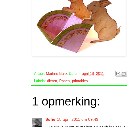
Artoek
Martine Bakx
Datum:
april 18, 2011
Labels:
dieren
,
Pasen
,
printables
1 opmerking:
Sofie
18 april 2011 om 09:49
Lijkt me leuk om te maken en dank je voor je r