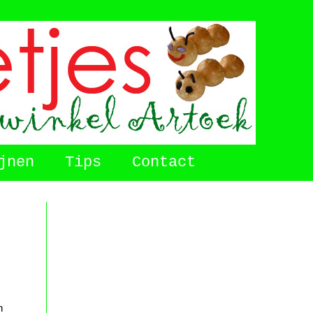
jnen
Tips
Contact
n