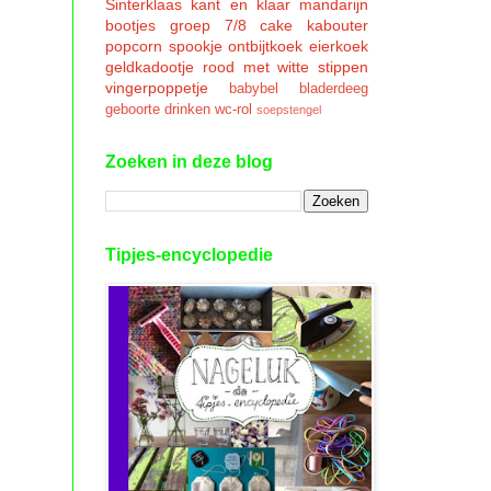
Sinterklaas
kant en klaar
mandarijn
bootjes
groep 7/8
cake
kabouter
popcorn
spookje
ontbijtkoek
eierkoek
geldkadootje
rood met witte stippen
vingerpoppetje
babybel
bladerdeeg
geboorte
drinken
wc-rol
soepstengel
Zoeken in deze blog
Tipjes-encyclopedie