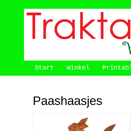
Start
Winkel
Printab
Paashaasjes