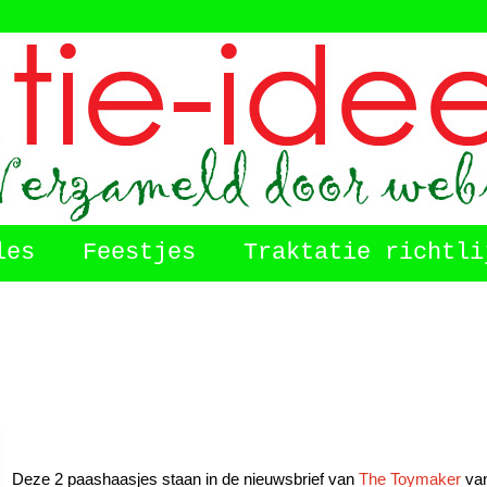
les
Feestjes
Traktatie richtli
Deze 2 paashaasjes staan in de nieuwsbrief van
The Toymaker
va